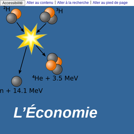
|
|
Aller au contenu
Aller à la recherche
Aller au pied de page
Accessibilité
L’Économie