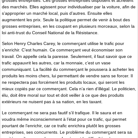
grosses entreprises. Ces grosses entreprises disposent et achètent
des marchés. Elles agissent pour individualiser par la voiture, afin de
s’approprier un marché local, puis d’autres. Ensuite elles
augmentent les prix. Seule la politique permet de venir à bout des
grosses entreprises, en les coupant en plusieurs morceaux, selon la
loi anti-trust du Conseil National de la Résistance.
Selon Henry Charles Carey, le commerçant utilise le trafic pour
s’enrichir. C’est humain. Ce commerçant veut économiser son
travail. On appelle cela la paresse. Seulement, il faut savoir que ce
trafic appauvrit les autres, car la monnaie, c’est un vase
communiquant. La facilité du commerçant le poussera à acheter les
produits les moins chers, lui permettant de vendre sans se forcer. Il
ne respectera pas forcément les produits locaux, qui seront les
mieux copiés par ce commerçant. Cela n’a rien d’illégal. Le politicien,
élu, doit être moral sur tout et doit veiller à ce que des produits
extérieurs ne nuisent pas à sa nation, en les taxant.
Le commerçant ne sera pas fautif s’il trafique. Il le saura et en
voudra même inconsciemment à l’état pour ce trafic, qui permet
pourtant de l’enrichir, car ce trafic enrichira plutôt les grosses
entreprises, ses concurrents. Le problème du commerçant sera sa